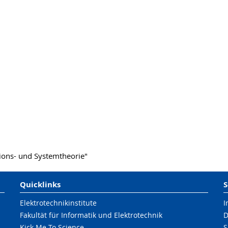
ions- und Systemtheorie"
Quicklinks
S
Elektrotechnikinstitute
I
Fakultät für Informatik und Elektrotechnik
D
Kick Me To Science
S