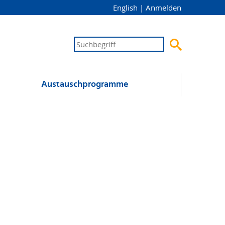
English
|
Anmelden

Austausch­programme