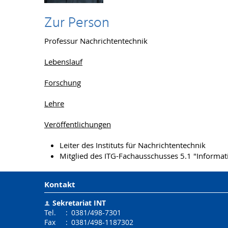
Zur Person
Professur Nachrichtentechnik
Lebenslauf
Forschung
Lehre
Veröffentlichungen
Leiter des Instituts für Nachrichtentechnik
Mitglied des ITG-Fachausschusses 5.1 "Informat
Kontakt
Sekretariat INT
Tel.
:
0381/498-7301
Fax
:
0381/498-1187302