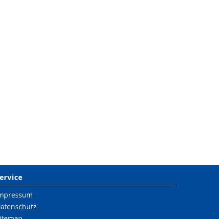
ervice
mpressum
atenschutz
itemap