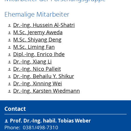
Ehemalige Mitarbeiter
Dr.-Ing.
Hussein Al-Shatri
M.Sc.
Jeremy Aweda
M.Sc.
Shiyang Deng
M.Sc.
Liming Fan
Dipl.-Ing.
Enrico Ihde
Dr.-Ing.
Xiang Li
Dr.-Ing.
Nico Palleit
Dr.-Ing.
Behailu Y. Shikur
Dr.-Ing.
Xinning Wei
Dr.-Ing.
Karsten Wiedmann
Contact
Prof. Dr.-Ing. habil.
Tobias Weber
Phone
:
0381/498-7310